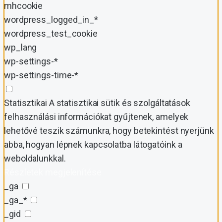
mhcookie
wordpress_logged_in_*
wordpress_test_cookie
wp_lang
wp-settings-*
wp-settings-time-*
Statisztikai
A statisztikai sütik és szolgáltatások
felhasználási információkat gyűjtenek, amelyek
lehetővé teszik számunkra, hogy betekintést nyerjünk
abba, hogyan lépnek kapcsolatba látogatóink a
weboldalunkkal.
Részletek megjelenítése
_ga
_ga_*
_gid