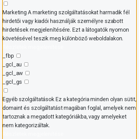
Marketing
A marketing szolgáltatásokat harmadik fél
hirdetői vagy kiadói használják személyre szabott
hirdetések megjelenítésére. Ezt a látogatók nyomon
követésével teszik meg különböző weboldalakon.
Részletek megjelenítése
_fbp
_gcl_au
_gcl_aw
_gcl_gs
Egyéb szolgáltatások
Ez a kategória minden olyan sütit,
domaint és szolgáltatást magában foglal, amelyek nem
tartoznak a megadott kategóriákba, vagy amelyeket
nem kategorizáltak.
Részletek megjelenítése