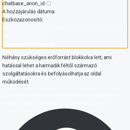
chatbase_anon_id
A hozzájárulás dátuma:
Eszközazonosító:
Összes elfogadása
Csak a szükségesek elfogadása
Beállítások mentése
Adatvédelmi irányelvek
Néhány szükséges erőforrást blokkolva lett, ami
hatással lehet a harmadik féltől származó
szolgáltatásokra és befolyásolhatja az oldal
működését.
Szükséges sütik és szolgáltatások engedélyezése
Minden süti és szolgáltatás engedélyezése