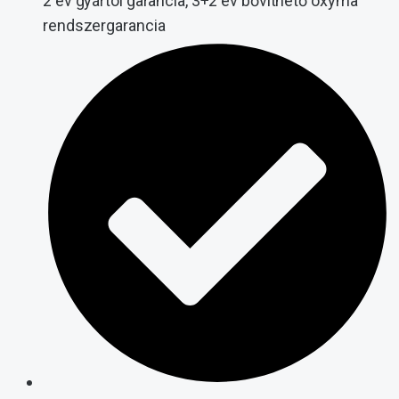
2 év gyártói garancia, 3+2 év bővíthető oxyma
rendszergarancia