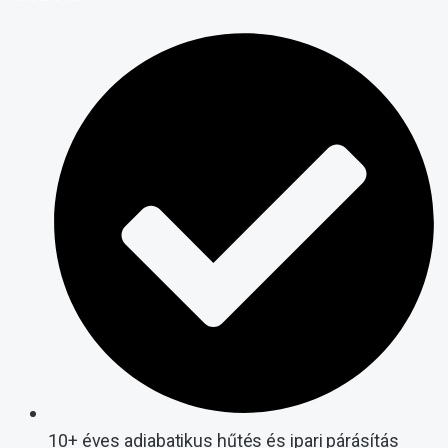
10+ éves adiabatikus hűtés és ipari párásítás