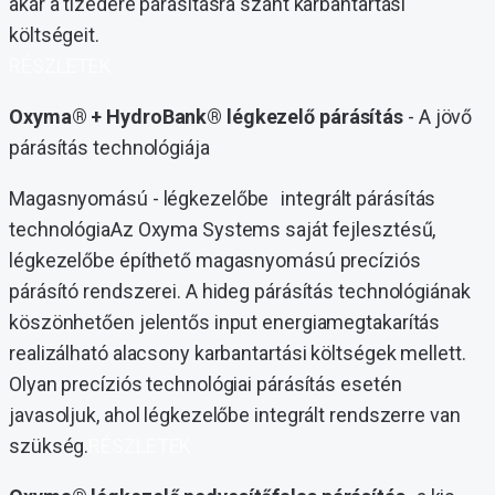
akár a tizedére párásításra szánt karbantartási
költségeit.
RÉSZLETEK
Oxyma® + HydroBank® légkezelő párásítás
- A jövő
párásítás technológiája
Magasnyomású - légkezelőbe integrált párásítás
technológiaAz Oxyma Systems saját fejlesztésű,
légkezelőbe építhető magasnyomású precíziós
párásító rendszerei. A hideg párásítás technológiának
köszönhetően jelentős input energiamegtakarítás
realizálható alacsony karbantartási költségek mellett.
Olyan precíziós technológiai párásítás esetén
javasoljuk, ahol légkezelőbe integrált rendszerre van
szükség.
RÉSZLETEK