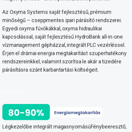
Az Oxyma Systems saját fejlesztésű, prémium
minőségű – cseppmentes ipari párásító rendszerei.
Egyedi oxyma fúvókákkal, oxyma hidraulikai
kapcsolással, saját fejlesztésű HydroBank all-in-one
vízmanagement gépházzal, integrált PLC vezérléssel.
Érjen el drámai energia megtakarítást szuperhatékony
rendszereinkkel, valamint szorítsa le akár a tizedére
párásításra szánt karbantartási költségeit.
Részletek
Légkezelőbe integrált magasnyomásúFénybeeresztő,