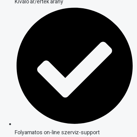
Kiváló ár/érték arány
Folyamatos on-line szerviz-support