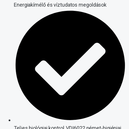
Energiakímélő és víztudatos megoldások
Teljes biológiai kontrol, VDI6022 német-higiéniai