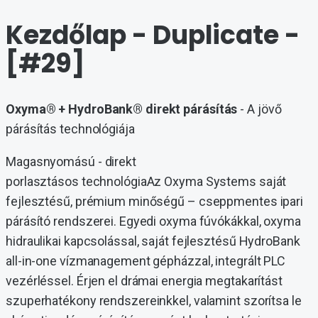
Kezdőlap - Duplicate -
[#29]
Oxyma® + HydroBank® direkt párásítás
- A jövő
párásítás technológiája
Magasnyomású - direkt
porlasztásos technológiaAz Oxyma Systems saját
fejlesztésű, prémium minőségű – cseppmentes ipari
párásító rendszerei. Egyedi oxyma fúvókákkal, oxyma
hidraulikai kapcsolással, saját fejlesztésű HydroBank
all-in-one vízmanagement gépházzal, integrált PLC
vezérléssel. Érjen el drámai energia megtakarítást
szuperhatékony rendszereinkkel, valamint szorítsa le