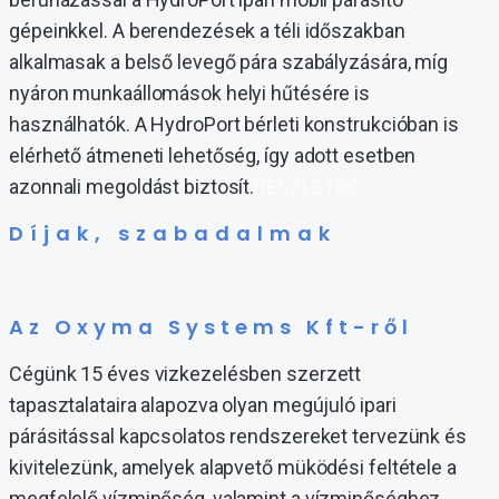
gépeinkkel. A berendezések a téli időszakban
alkalmasak a belső levegő pára szabályzására, míg
nyáron munkaállomások helyi hűtésére is
használhatók. A HydroPort bérleti konstrukcióban is
elérhető átmeneti lehetőség, így adott esetben
azonnali megoldást biztosít.
RÉSZLETEK
Díjak, szabadalmak
Az Oxyma Systems Kft-ről
Cégünk 15 éves vizkezelésben szerzett
tapasztalataira alapozva olyan megújuló ipari
párásitással kapcsolatos rendszereket tervezünk és
kivitelezünk, amelyek alapvető müködési feltétele a
megfelelő vízminőség, valamint a vízminőséghez