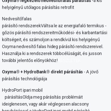
Oxyma® légkezelő nedvesítőfalas párásítás
-a kis
helyigényű utólagos párásítás retrofit
Nedvesítőfalas
párásító rendszerekVáltsa le az energiafaló termikus -
gőzös párásító rendszereitműködési- és karbantartási
költségeit, és számoljon a rendkívül kis helyigényű
Oxyma nedvesítő falas hideg párásító rendszereivel.
Használja ki a rendszerek többcélúságát, és jusson
további jelentős előnyökhöz!
RÉSZLETEK
Oxyma® + HydroBank® direkt párásítás
- A jövő
párásítás technológiája
HydroPort ipari mobil
párásításOldja meg párásítás problémáit
ideiglenesen, vagy akár véglegesen alacsony
beruházással a HydroPort ipari mobil párásító