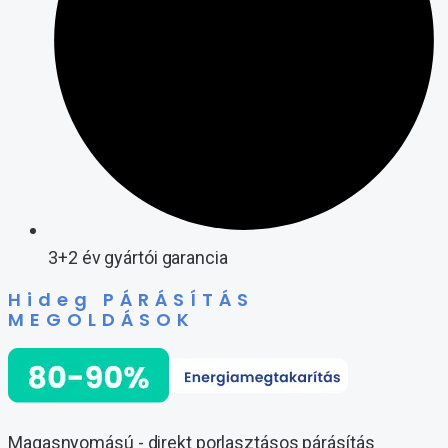
3+2 év gyártói garancia
Hideg PÁRÁSÍTÁS
MEGOLDÁSOK
Magasnyomású - direkt porlasztásos párásítás