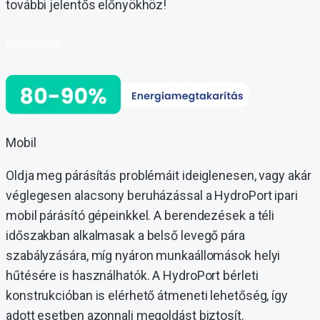
további jelentős előnyökhöz!
Részletek
Mobil
Oldja meg párásítás problémáit ideiglenesen, vagy akár
véglegesen alacsony beruházással a HydroPort ipari
mobil párásító gépeinkkel. A berendezések a téli
időszakban alkalmasak a belső levegő pára
szabályzására, míg nyáron munkaállomások helyi
hűtésére is használhatók. A HydroPort bérleti
konstrukcióban is elérhető átmeneti lehetőség, így
adott esetben azonnali megoldást biztosít.