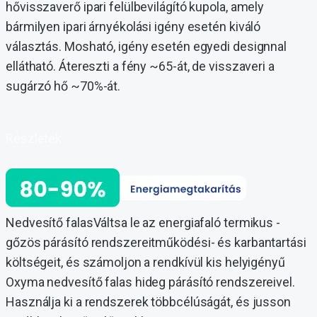
hővisszaverő ipari felülbevilágító kupola, amely
bármilyen ipari árnyékolási igény esetén kiváló
választás. Mosható, igény esetén egyedi designnal
ellátható. Átereszti a fény ~65-át, de visszaveri a
sugárzó hő ~70%-át.
Részletek
Nedvesítő falasVáltsa le az energiafaló termikus -
gőzös párásító rendszereitműködési- és karbantartási
költségeit, és számoljon a rendkívül kis helyigényű
Oxyma nedvesítő falas hideg párásító rendszereivel.
Használja ki a rendszerek többcélúságát, és jusson