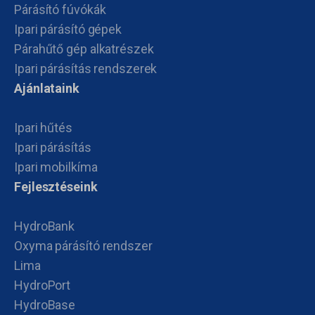
Párásító fúvókák
Ipari párásító gépek
Párahűtő gép alkatrészek
Ipari párásítás rendszerek
Ajánlataink
Ipari hűtés
Ipari párásítás
Ipari mobilkíma
Fejlesztéseink
HydroBank
Oxyma párásító rendszer
Lima
HydroPort
HydroBase