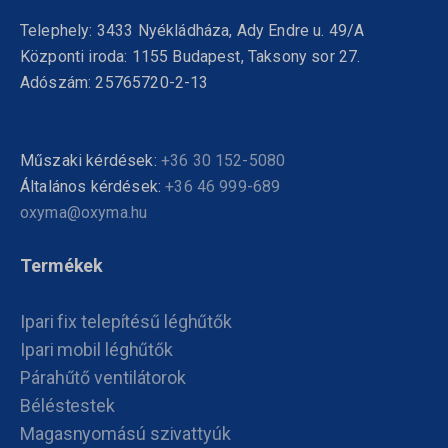
_gcl_aw
Részletek megjelenítése
Telephely: 3433 Nyékládháza, Ady Endre u. 49/A
_gcl_gs
Központi iroda: 1155 Budapest, Taksony sor 27.
chatbase_anon_id
Adószám: 25765720-2-13
Műszaki kérdések:
+36 30 152-5080
Általános kérdések:
+36 46 999-689
oxyma@oxyma.hu
Termékek
Ipari fix telepítésű léghűtők
Ipari mobil léghűtők
Párahűtő ventilátorok
Béléstestek
Magasnyomású szivattyúk